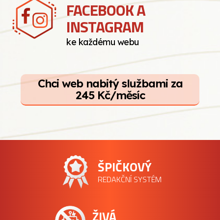
FACEBOOK A
INSTAGRAM
ke každému webu
Chci web nabitý službami za
245 Kč/měsíc
ŠPIČKOVÝ
REDAKČNÍ SYSTÉM
ŽIVÁ