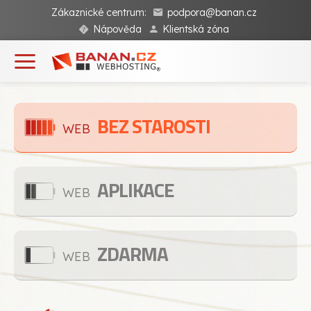
Zákaznické centrum:
podpora@banan.cz
Nápověda
Klientská zóna
BEZ STAROSTI
WEB
APLIKACE
WEB
ZDARMA
WEB